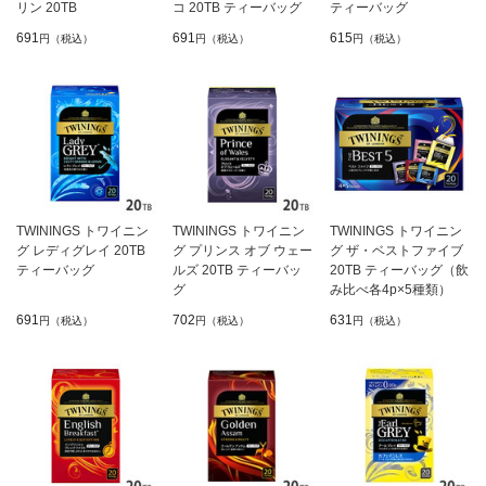
リン 20TB
コ 20TB ティーバッグ
ティーバッグ
691
691
615
円（税込）
円（税込）
円（税込）
TWININGS トワイニン
TWININGS トワイニン
TWININGS トワイニン
グ レディグレイ 20TB
グ プリンス オブ ウェー
グ ザ・ベストファイブ
ティーバッグ
ルズ 20TB ティーバッ
20TB ティーバッグ（飲
グ
み比べ各4p×5種類）
691
702
631
円（税込）
円（税込）
円（税込）