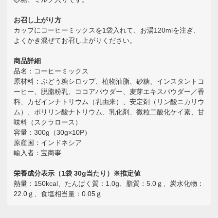
お召し上がり方
カップにコーヒーミックスを1袋入れて、お湯120mlを注ぎ、
よくかき混ぜてお召し上がりください。
商品詳細
品名：コーヒーミックス
原材料：ぶどう糖シロップ、植物油脂、砂糖、インスタントコ
ーヒー、脱脂粉乳、ココアパウダー、麦芽エキスパウダー／香
料、カゼインナトリウム（乳由来）、安定剤（リン酸ニカリウ
ム）、ポリリン酸ナトリウム、乳化剤、微粒二酸化ケイ素、甘
味料（スクラロース）
容量：300g（30g×10P）
原産国：インドネシア
輸入者：宝商事
栄養成分表示（1袋 30g当たり）※推定値
熱量：150kcal、たんぱく質：1.0g、脂質：5.0ｇ、炭水化物：
22.0ｇ、食塩相当量：0.05ｇ