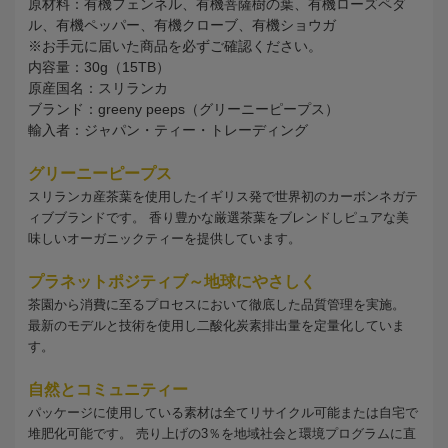
原材料：有機フェンネル、有機菩薩樹の葉、有機ローズペダ
ル、有機ペッパー、有機クローブ、有機ショウガ
※お手元に届いた商品を必ずご確認ください。
内容量：30g（15TB）
原産国名：スリランカ
ブランド：greeny peeps（グリーニーピープス）
輸入者：ジャパン・ティー・トレーディング
グリーニーピープス
スリランカ産茶葉を使用したイギリス発で世界初のカーボンネガテ
ィブブランドです。 香り豊かな厳選茶葉をブレンドしピュアな美
味しいオーガニックティーを提供しています。
プラネットポジティブ～地球にやさしく
茶園から消費に至るプロセスにおいて徹底した品質管理を実施。
最新のモデルと技術を使用し二酸化炭素排出量を定量化していま
す。
自然とコミュニティー
パッケージに使用している素材は全てリサイクル可能または自宅で
堆肥化可能です。 売り上げの3％を地域社会と環境プログラムに直