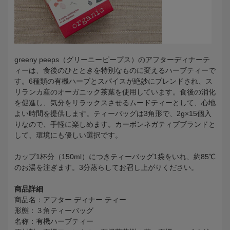
greeny peeps（グリーニーピープス）のアフターディナーテ
ィーは、食後のひとときを特別なものに変えるハーブティーで
す。6種類の有機ハーブとスパイスが絶妙にブレンドされ、ス
リランカ産のオーガニック茶葉を使用しています。食後の消化
を促進し、気分をリラックスさせるムードティーとして、心地
よい時間を提供します。ティーバッグは3角形で、2g×15個入
りなので、手軽に楽しめます。カーボンネガティブブランドと
して、環境にも優しい選択です。
カップ1杯分（150ml）につきティーバッグ1袋をいれ、約85℃
のお湯を注ぎます。3分蒸らしてお召し上がりください。
商品詳細
商品名：アフター ディナー ティー
形態：３角ティーバッグ
名称：有機ハーブティー