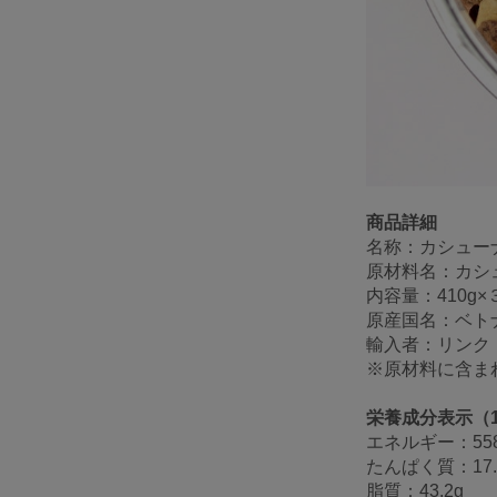
商品詳細
名称：カシュー
原材料名：カシ
内容量：410g
原産国名：ベト
輸入者：リンク
※原材料に含ま
栄養成分表示（1
エネルギー：558k
たんぱく質：17.
脂質：43.2g