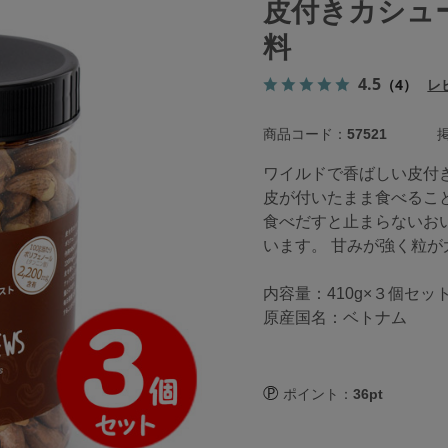
皮付きカシュー
料
4.5
（4）
レ
商品コード：
57521
掲
ワイルドで香ばしい皮付
皮が付いたまま食べるこ
食べだすと止まらないお
います。 甘みが強く粒
内容量：410g×３個セッ
原産国名：ベトナム
ポイント：
36pt