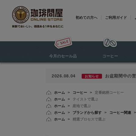
初めての方へ
ご利用ガイド
今月のセール品
コーヒー
2026.08.04
お盆期間中の
お知らせ
ホーム
>
コーヒー
>
定番銘柄コーヒー
ホーム
>
テイストで選ぶ
ホーム
>
産地で選ぶ
ホーム
>
ブランドから探す
>
コーヒー関連
ホーム
>
精選プロセスで選ぶ