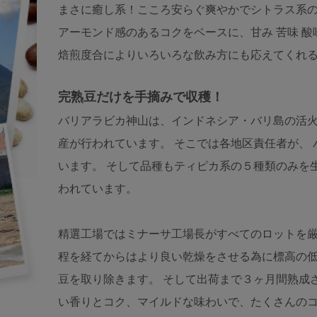
まさに癒し系！こころ安らぐ爽やかでシトラス系
アーモンド感のあるコクをベースに、甘み 苦味 
焙煎度合によりいろいろな飲み方にも応えてくれ
完熟豆だけを手摘みで収穫！
バリアラビカ神山は、インドネシア・バリ島の活火山「
産が行われています。 そこでは各地区責任者が、
います。 そして品種もティピカ系の５種類のみを
われています。
精選工場ではミナーサ工場長がすべてのロットを厳
程を経てからはより良い乾燥をさせる為に標高の低
豆を取り除きます。 そして出荷まで３ヶ月間熟成
い香りとコク、マイルドな味わいで、たくさんの