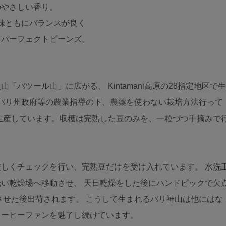
のやさしい香り。
酸味ともにバランスが良く
るパーフェクトビーンズ。
バツール山」に広がる、 Kintamani高原の28指定地区で生
 バリ州政府等の農業指導の下、農薬を使わない栽培方法行って
生産しています。収穫は完熟した豆のみを、一粒づつ手摘みで
しくチェックを行い、完熟豆だけを受け入れています。 水洗
い乾燥場へ移動させ、 天日乾燥をした後にハンドピックで欠
させた後出荷されます。 こうして生まれるバリ神山は他にはな
コーヒーファンを魅了し続けています。