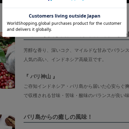
バリにそびえる神の山から届いた癒しの
芳醇な香り、深いコク、マイルドな甘みでバラン
人気の高い、インドネシア高級豆です。
『 バリ神山 』
ご存知インドネシア・バリ島から届いた心安らぐ爽
で収穫される甘味・苦味・酸味のバランスが良い
バリ島からの癒しの風味！