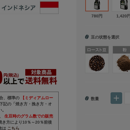
780円
1,420
豆の状態を選択
場合、標準の
【ミディアムロー
数量
下記の「焼き方・挽き方・オ
い。
め、
生豆時のグラム数での販売
き方により10％～20％前後
数は
こちら