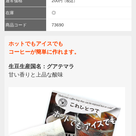
通常価格
200
円（税込）
在庫
◎
商品コード
73690
ホットでもアイスでも
コーヒーが簡単に作れます。
生豆生産国名：グアテマラ
甘い香りと上品な酸味