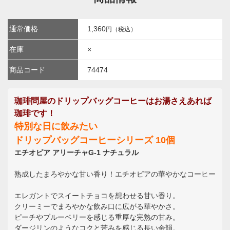
通常価格
1,360
円（税込）
在庫
×
商品コード
74474
珈琲問屋のドリップバッグコーヒーはお湯さえあれば
珈琲です！
特別な日に飲みたい
ドリップバッグコーヒーシリーズ 10個
エチオピア アリーチャG-1 ナチュラル
熟成したまろやかな甘い香り！エチオピアの華やかなコーヒー
エレガントでスイートチョコを想わせる甘い香り。
クリーミーでまろやかな飲み口に広がる華やかさ。
ピーチやブルーベリーを感じる重厚な完熟の甘み。
ダージリンのようなコクと苦みを感じる長い余韻。