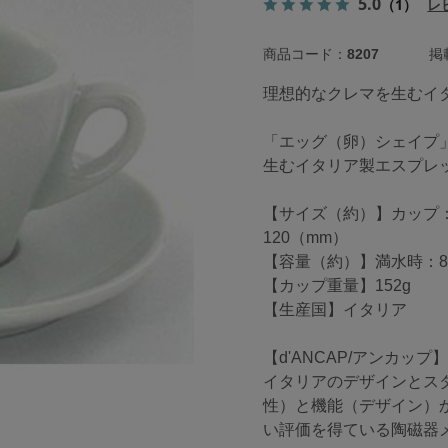
5.0
（1）
レ
商品コード：
8207
掲載
理想的なクレマを生むイ
「エッグ（卵）シェイプ
生むイタリア製エスプレ
【サイズ（約）】カップ：
120（mm）
【容量（約）】満水時：80
【カップ重量】152g
【生産国】イタリア
【d'ANCAP/アンカップ
イタリアのデザインとス
性）と機能（デザイン）
い評価を得ている陶磁器