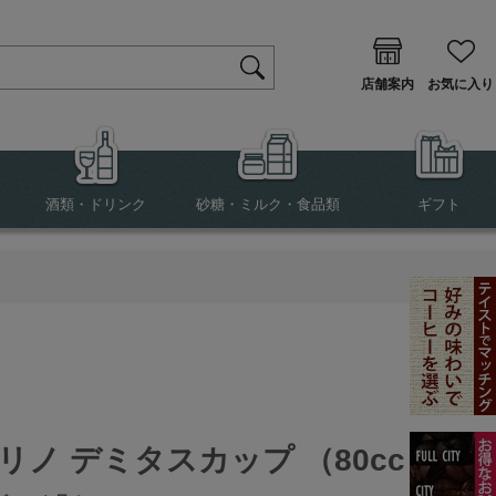
店舗案内
お気に入り
酒類・ドリンク
砂糖・ミルク・食品類
ギフト
リノ デミタスカップ （80cc）