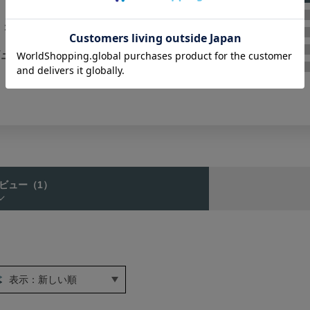
★
4
：
★
3
★
2
ュー数：
1
★
1
ビュー
（1）
表示：新しい順