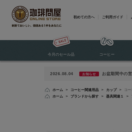
初めての方へ
ご利用ガイド
今月のセール品
コーヒー
2026.08.04
お盆期間中の
お知らせ
ホーム
>
コーヒー関連用品
>
カップ
>
コー
ホーム
>
ブランドから探す
>
器具関連１
>