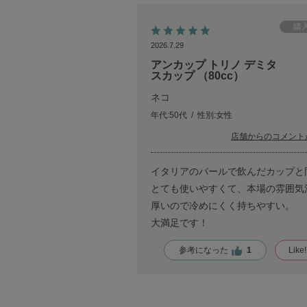
2026.7.29
アンカップ トリノ デミタ
スカップ （80cc）
ネコ
年代:
50代
性別:
女性
店舗からのコメント
イタリアのバールで飲んだカップと
とても使いやすくて、本場の雰囲気
厚いので冷めにくく持ちやすい。
大満足です！
参考になった
1
Like