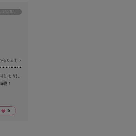
があります ＞
同じように
満載！
!
0