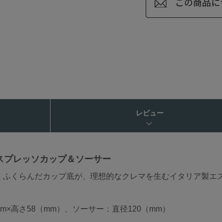
レビュー
スプレッソカップ＆ソーサー
くふくらんだカップ底が、理想的なクレマを生むイタリア製エ
m×高さ58（mm）、ソーサー：直径120（mm）