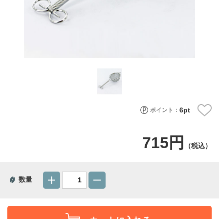
6
pt
ポイント：
715円
（税込）
数量