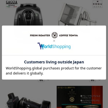
Gaggia ガジア 全自動エスプレッソ
珈琲考具 回転式ロースター 手動式
マシン BESANA ベサーナ HD8651
自家焙煎器 送料無料
送料無料 コンパクトなガジアのエ
ントリーモデル
59,950円
19,800円
（税込）
（税込）