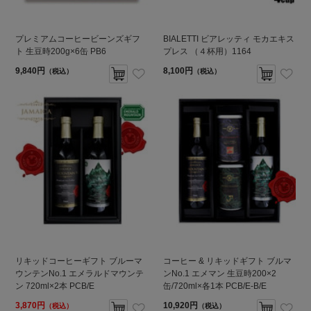
プレミアムコーヒービーンズギフ
BIALETTI ビアレッティ モカエキス
ト 生豆時200g×6缶 PB6
プレス （４杯用）1164
9,840円
8,100円
（税込）
（税込）
リキッドコーヒーギフト ブルーマ
コーヒー & リキッドギフト ブルマ
ウンテンNo.1 エメラルドマウンテ
ンNo.1 エメマン 生豆時200×2
ン 720ml×2本 PCB/E
缶/720ml×各1本 PCB/E-B/E
3,870円
10,920円
（税込）
（税込）