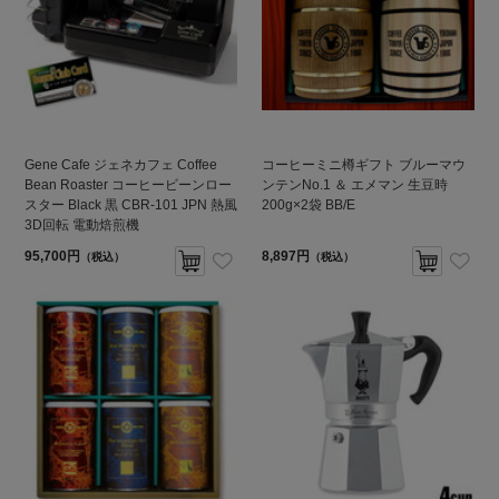
Gene Cafe ジェネカフェ Coffee
コーヒーミニ樽ギフト ブルーマウ
Bean Roaster コーヒービーンロー
ンテンNo.1 ＆ エメマン 生豆時
スター Black 黒 CBR-101 JPN 熱風
200g×2袋 BB/E
3D回転 電動焙煎機
95,700円
8,897円
（税込）
（税込）