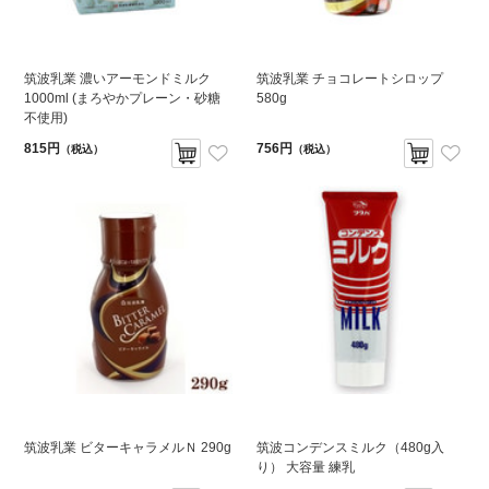
筑波乳業 濃いアーモンドミルク
筑波乳業 チョコレートシロップ
1000ml (まろやかプレーン・砂糖
580g
不使用)
815円
756円
（税込）
（税込）
筑波乳業 ビターキャラメルＮ 290g
筑波コンデンスミルク（480g入
り） 大容量 練乳