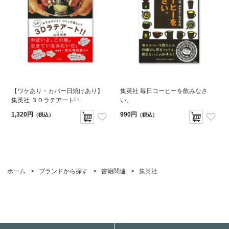
【ワケあり・カバー日焼けあり】
集英社 毎日コーヒーを飲みなさ
集英社 ３Ｄラテアート! !
い。
1,320円
990円
（税込）
（税込）
ホーム
>
ブランドから探す
>
書籍関連
>
集英社