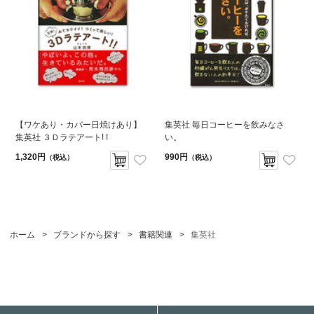
【ワケあり・カバー日焼けあり】
集英社 毎日コーヒーを飲みなさ
集英社 ３Ｄラテアート! !
い。
1,320円
990円
（税込）
（税込）
ホーム
>
ブランドから探す
>
書籍関連
>
集英社