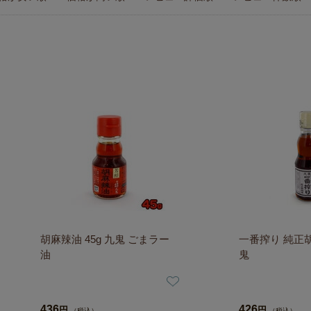
胡麻辣油 45g 九鬼 ごまラー
一番搾り 純正胡麻
油
鬼
436
426
円
円
（税込）
（税込）