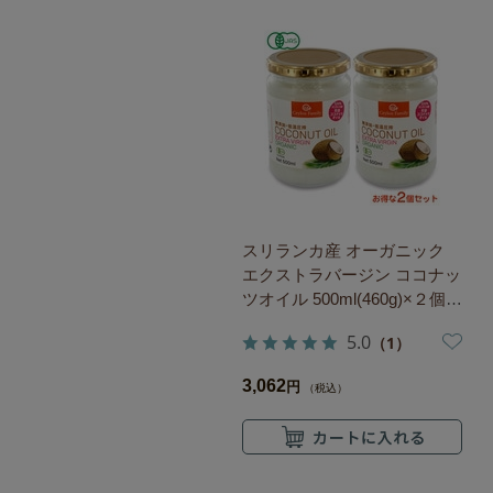
スリランカ産 オーガニック
エクストラバージン ココナッ
ツオイル 500ml(460g)×２個セ
ット 有機JAS認定
5.0
（1）
3,062
円
（税込）