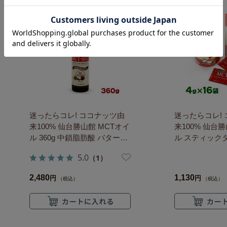
迷ったらコレ! ココナッツ由
迷ったらコレ!
来100% 仙台勝山館 MCTオイ
来100% 仙台
ル 360g 中鎖脂肪酸 バターコ
ル スティックタ
ーヒー
中鎖脂肪酸 バ
5.0
（1）
小分け
2,480
1,130
円
円
（税込）
（税込）