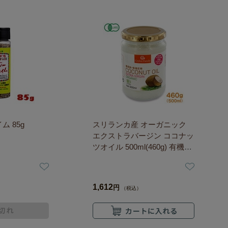
ム 85g
スリランカ産 オーガニック
エクストラバージン ココナッ
ツオイル 500ml(460g) 有機JA
S認定
1,612
円
（税込）