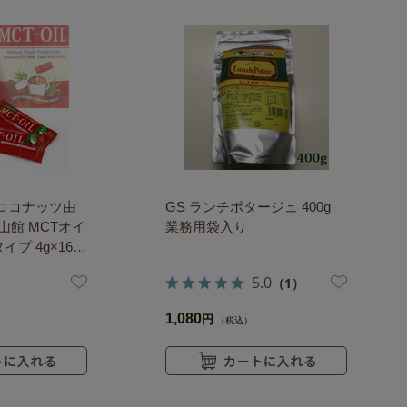
 ココナッツ由
GS ランチポタージュ 400g
勝山館 MCTオイ
業務用袋入り
イプ 4g×16袋
ターコーヒー
5.0
（1）
1,080
円
（税込）