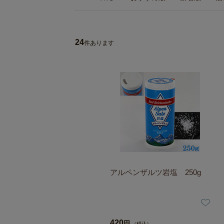
24
件あります
アルペンザルツ岩塩 250g
420
円
（税込）