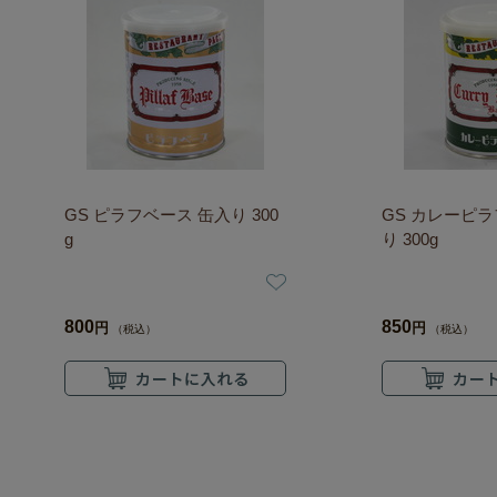
GS ピラフベース 缶入り 300
GS カレーピラ
g
り 300g
800
850
円
円
（税込）
（税込）