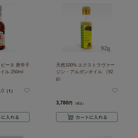
コラビータ 唐辛子
天然100% エクストラヴァー
ル 250ml
ジン・アルガンオイル （92
g）
.0
（1）
3,780
円
（税込）