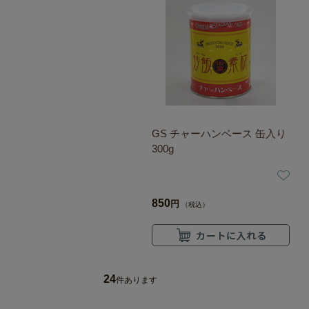
GS チャーハンベース 缶入り
300g
850
円
（税込）
24
件あります