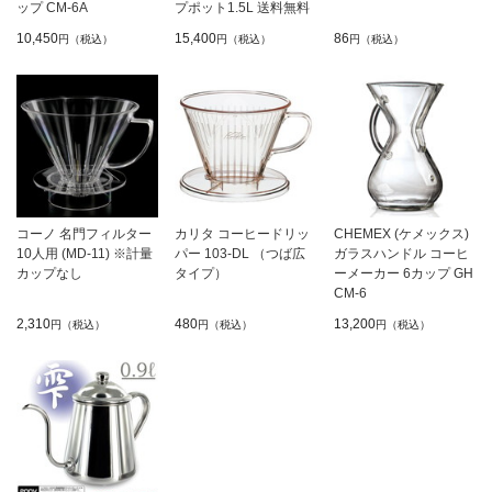
ップ CM-6A
プポット1.5L 送料無料
10,450
15,400
86
円（税込）
円（税込）
円（税込）
コーノ 名門フィルター
カリタ コーヒードリッ
CHEMEX (ケメックス)
10人用 (MD-11) ※計量
パー 103-DL （つば広
ガラスハンドル コーヒ
カップなし
タイプ）
ーメーカー 6カップ GH
CM-6
2,310
480
13,200
円（税込）
円（税込）
円（税込）