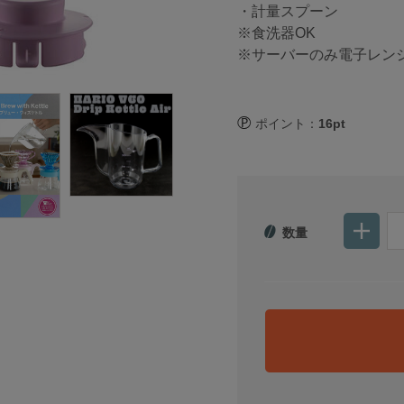
・計量スプーン
※食洗器OK
※サーバーのみ電子レンジ
ポイント：
16pt
数量