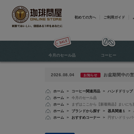
初めての方へ
ご利用ガイド
今月のセール品
コーヒー
2026.08.04
お盆期間中の
お知らせ
ホーム
>
コーヒー関連用品
>
ハンドドリップ
ホーム
>
今月のセール品
ホーム
>
まずはここから【新着商品】まいにち
ホーム
>
ブランドから探す
>
器具関連１
>
ホーム
>
おすすめコーナー
>
円すいドリッパ