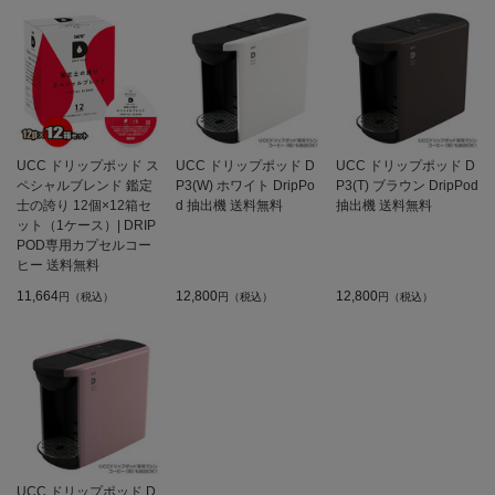
UCC ドリップポッド ス
UCC ドリップポッド D
UCC ドリップポッド D
ペシャルブレンド 鑑定
P3(W) ホワイト DripPo
P3(T) ブラウン DripPod
士の誇り 12個×12箱セ
d 抽出機 送料無料
抽出機 送料無料
ット（1ケース）| DRIP
POD専用カプセルコー
ヒー 送料無料
11,664
12,800
12,800
円（税込）
円（税込）
円（税込）
UCC ドリップポッド D