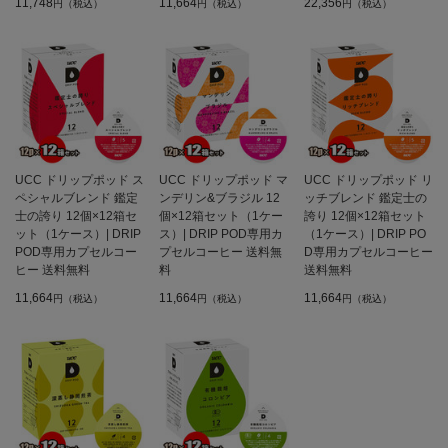
11,748
11,664
22,356
円（税込）
円（税込）
円（税込）
UCC ドリップポッド ス
UCC ドリップポッド マ
UCC ドリップポッド リ
ペシャルブレンド 鑑定
ンデリン&ブラジル 12
ッチブレンド 鑑定士の
士の誇り 12個×12箱セ
個×12箱セット（1ケー
誇り 12個×12箱セット
ット（1ケース）| DRIP
ス）| DRIP POD専用カ
（1ケース）| DRIP PO
POD専用カプセルコー
プセルコーヒー 送料無
D専用カプセルコーヒー
ヒー 送料無料
料
送料無料
11,664
11,664
11,664
円（税込）
円（税込）
円（税込）