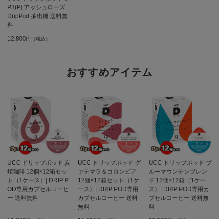
P3(P) アッシュローズ
DripPod 抽出機 送料無
料
12,800
円（税込）
おすすめアイテム
UCC ドリップポッド 炭
UCC ドリップポッド グ
UCC ドリップポッド ブ
焼珈琲 12個×12箱セッ
ァテマラ＆コロンビア
ルーマウンテンブレン
ト（1ケース）| DRIP P
12個×12箱セット（1ケ
ド 12個×12箱（1ケー
OD専用カプセルコーヒ
ース）| DRIP POD専用
ス）| DRIP POD専用カ
ー 送料無料
カプセルコーヒー 送料
プセルコーヒー 送料無
無料
料