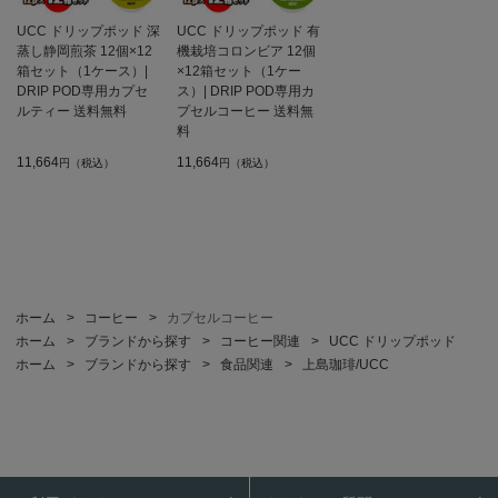
UCC ドリップポッド 深
UCC ドリップポッド 有
蒸し静岡煎茶 12個×12
機栽培コロンビア 12個
箱セット（1ケース）|
×12箱セット（1ケー
DRIP POD専用カプセ
ス）| DRIP POD専用カ
ルティー 送料無料
プセルコーヒー 送料無
料
11,664
11,664
円（税込）
円（税込）
ホーム
>
コーヒー
>
カプセルコーヒー
ホーム
>
ブランドから探す
>
コーヒー関連
>
UCC ドリップポッド
ホーム
>
ブランドから探す
>
食品関連
>
上島珈琲/UCC