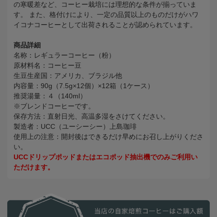
の寒暖差など、コーヒー栽培には理想的な条件が揃っていま
す。 また、格付けにより、一定の品質以上のものだけがハワ
イコナコーヒーとして出荷されることが認められています。
商品詳細
名称：レギュラーコーヒー（粉）
原材料名：コーヒー豆
生豆生産国：アメリカ、ブラジル他
内容量：90g（7.5g×12個）×12箱（1ケース）
推奨湯量：４（140ml）
※ブレンドコーヒーです。
保存方法：直射日光、高温多湿をさけてください。
製造者：UCC（ユーシーシー）上島珈琲
使用上の注意：開封後はできるだけ早めにお召し上がりくださ
い。
UCCドリップポッドまたはエコポッド抽出機でのみご利用い
ただけます。