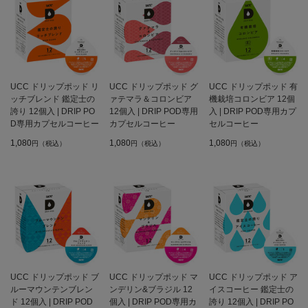
UCC ドリップポッド リ
UCC ドリップポッド グ
UCC ドリップポッド 有
ッチブレンド 鑑定士の
ァテマラ＆コロンビア
機栽培コロンビア 12個
誇り 12個入 | DRIP PO
12個入 | DRIP POD専用
入 | DRIP POD専用カプ
D専用カプセルコーヒー
カプセルコーヒー
セルコーヒー
1,080
1,080
1,080
円（税込）
円（税込）
円（税込）
UCC ドリップポッド ブ
UCC ドリップポッド マ
UCC ドリップポッド ア
ルーマウンテンブレン
ンデリン&ブラジル 12
イスコーヒー 鑑定士の
ド 12個入 | DRIP POD
個入 | DRIP POD専用カ
誇り 12個入 | DRIP PO