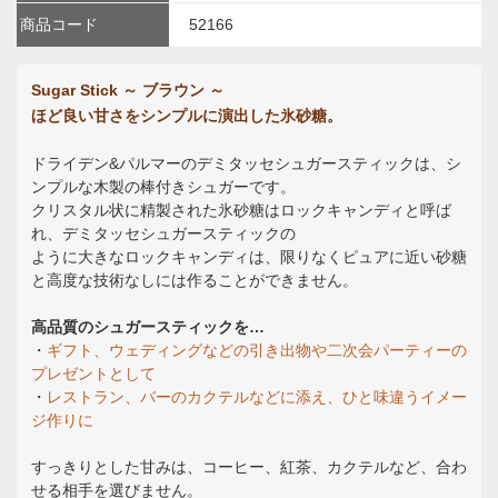
商品コード
52166
Sugar Stick ～ ブラウン ～
ほど良い甘さをシンプルに演出した氷砂糖。
ドライデン&パルマーのデミタッセシュガースティックは、シ
ンプルな木製の棒付きシュガーです。
クリスタル状に精製された氷砂糖はロックキャンディと呼ば
れ、デミタッセシュガースティックの
ように大きなロックキャンディは、限りなくピュアに近い砂糖
と高度な技術なしには作ることができません。
高品質のシュガースティックを…
・
ギフト、ウェディングなどの引き出物や二次会パーティーの
プレゼントとして
・
レストラン、バーのカクテルなどに添え、ひと味違うイメー
ジ作りに
すっきりとした甘みは、コーヒー、紅茶、カクテルなど、合わ
せる相手を選びません。