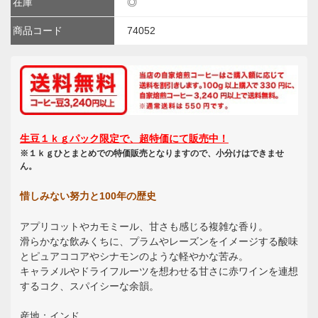
在庫
◎
商品コード
74052
生豆１ｋｇパック限定で、超特価にて販売中！
※１ｋｇひとまとめでの特価販売となりますので、小分けはできませ
ん。
惜しみない努力と100年の歴史
アプリコットやカモミール、甘さも感じる複雑な香り。
滑らかなな飲みくちに、プラムやレーズンをイメージする酸味
とピュアココアやシナモンのような軽やかな苦み。
キャラメルやドライフルーツを想わせる甘さに赤ワインを連想
するコク、スパイシーな余韻。
産地：インド