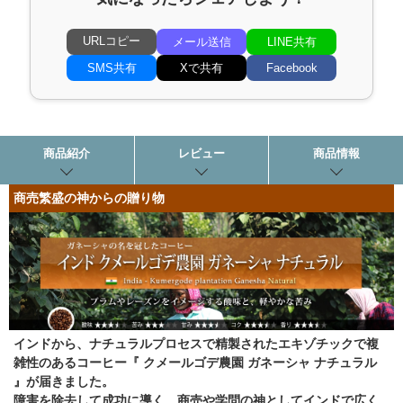
URLコピー
メール送信
LINE共有
SMS共有
Xで共有
Facebook
商品紹介
レビュー
商品情報
商売繁盛の神からの贈り物
インドから、ナチュラルプロセスで精製されたエキゾチックで複
雑性のあるコーヒー『 クメールゴデ農園 ガネーシャ ナチュラル
』が届きました。
障害を除去して成功に導く、商売や学問の神としてインドで広く