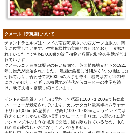
クメールゴデ農園について
チャンドラヒルズはインドの南西海岸添いの西ガーツ山脈の、南
部に位置しています。生物多様性の宝庫と言われており、確認さ
れているだけでも約5,000種の被子植物と数百の動物の生活が営ま
れています。
クメールゴデ農園は歴史の長い農園で、英国植民地支配下の1921
年に操業が開始されました。 農園は厳密には細かく3つの地区に分
かれており、合わせて約603haの広さを誇り、歴史は古く1921年
にさかのぼり、イギリス植民地の時代からコーヒーの生産を続
け、栽培技術を蓄積し続けています。
インドの高品質アラビカは平均して標高1,100～1,200mで特に良
いコーヒーが栽培されています。カルナタカ州最高峰のムラヤナ
ギリ山(1,925m)の急斜面、標高1,100～1,400mというインドでは
数えるほどしかない高い標高でのコーヒー作りは、未開の地に近
いジャングルのような場所で交通手段も限られているため、限ら
れた量の栽培しかおこなうことができません。
大規模画一的な農園ではない、天然の森林に近い環境でコーヒー