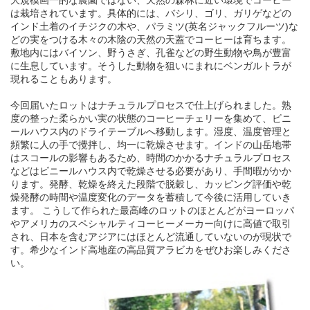
は栽培されています。具体的には、バシリ、ゴリ、ガリゲなどの
インド土着のイチジクの木や、パラミツ(英名ジャックフルーツ)な
どの実をつける木々の木陰の天然の天蓋でコーヒーは育ちます。
敷地内にはバイソン、野うさぎ、孔雀などの野生動物や鳥が豊富
に生息しています。そうした動物を狙いにまれにベンガルトラが
現れることもあります。
今回届いたロットはナチュラルプロセスで仕上げられました。熟
度の整った柔らかい実の状態のコーヒーチェリーを集めて、ビニ
ールハウス内のドライテーブルへ移動します。湿度、温度管理と
頻繁に人の手で攪拌し、均一に乾燥させます。インドの山岳地帯
はスコールの影響もあるため、時間のかかるナチュラルプロセス
などはビニールハウス内で乾燥させる必要があり、手間暇がかか
ります。発酵、乾燥を終えた段階で脱穀し、カッピング評価や乾
燥発酵の時間や温度変化のデータを蓄積して今後に活用していき
ます。 こうして作られた最高峰のロットのほとんどがヨーロッパ
やアメリカのスペシャルティコーヒーメーカー向けに高値で取引
され、日本を含むアジアにはほとんど流通していないのが現状で
す。希少なインド高地産の高品質アラビカをぜひお楽しみくださ
い。