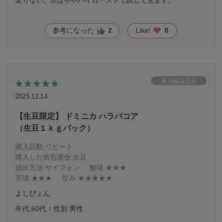
参考になった
2
Like!
0
2025.12.14
【生豆限定】 ドミニカ ハラバコア
（生豆１ｋｇパック）
購入回数
:リピート
購入した焙煎度合
:生豆
抽出方法
:サイフォン
酸味
:★★★
苦味
:★★★
甘み
:★★★★★
よしぴょん
年代:
60代
性別:
男性