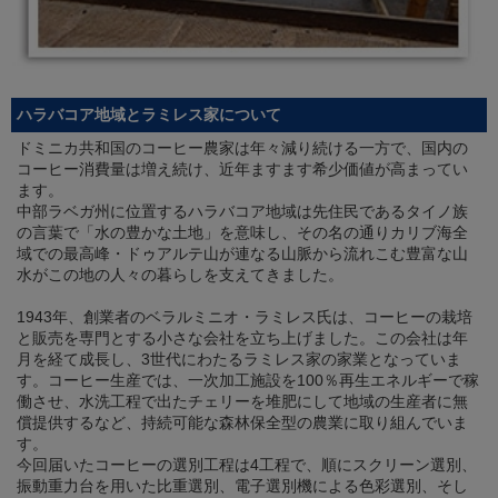
ハラバコア地域とラミレス家について
ドミニカ共和国のコーヒー農家は年々減り続ける一方で、国内の
コーヒー消費量は増え続け、近年ますます希少価値が高まってい
ます。
中部ラベガ州に位置するハラバコア地域は先住民であるタイノ族
の言葉で「水の豊かな土地」を意味し、その名の通りカリブ海全
域での最高峰・ドゥアルテ山が連なる山脈から流れこむ豊富な山
水がこの地の人々の暮らしを支えてきました。
1943年、創業者のベラルミニオ・ラミレス氏は、コーヒーの栽培
と販売を専門とする小さな会社を立ち上げました。この会社は年
月を経て成長し、3世代にわたるラミレス家の家業となっていま
す。コーヒー生産では、一次加工施設を100％再生エネルギーで稼
働させ、水洗工程で出たチェリーを堆肥にして地域の生産者に無
償提供するなど、持続可能な森林保全型の農業に取り組んでいま
す。
今回届いたコーヒーの選別工程は4工程で、順にスクリーン選別、
振動重力台を用いた比重選別、電子選別機による色彩選別、そし