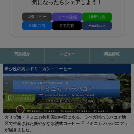
気になったらシェアしよう！
URLコピー
メール送信
LINE共有
SMS共有
Xで共有
Facebook
商品紹介
レビュー
商品情報
希少性の高いドミニカン・コーヒー
カリブ海・ドミニカ共和国の中部にある、ラベガ州ハラバコア地
区で生産された爽やかな水洗式コーヒー『 ドミニカ ハラバコア 』
が届きました。