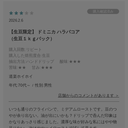
2026.2.6
【生豆限定】 ドミニカ ハラバコア
（生豆１ｋｇパック）
購入回数
:リピート
購入した焙煎度合
:生豆
抽出方法
:ハンドドリップ
酸味
:★★★
苦味
:★★
甘み
:★★★
道楽ホイホイ
年代:
70代～
性別:
男性
店舗からのコメントがあります ＞
いつも通りのフライパンで、ミデアムローストです。豆のつ
やが余り出ない。油が出にいかも？ドリップで呑んだ印象は
かなりあっさり感じました。濃厚な味が好みな私にはやや物
足りない。次はややハイローストで試して見ます。