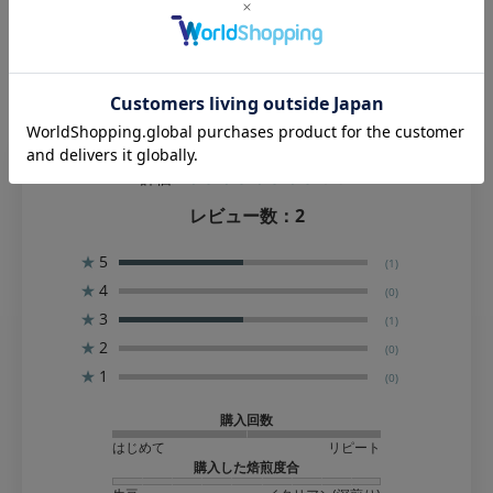
評価：
レビュー数：
2
★
5
(1)
★
4
(0)
★
3
(1)
★
2
(0)
★
1
(0)
購入回数
はじめて
リピート
購入した焙煎度合