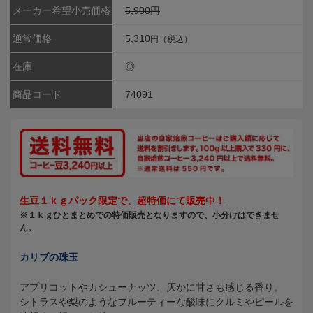
メーカー希望小売価格
5,900円
通常価格
5,310
円（税込）
在庫
◎
商品コード
74091
生豆１ｋｇパック限定で、超特価にて販売中！
※１ｋｇひとまとめでの特価販売となりますので、小分けはできませ
ん。
カリブの珠玉
アプリコットやカシューナッツ、仄かに甘さも感じる香り。
シトラスや梨のようなフルーティーな酸味にクルミやピールを