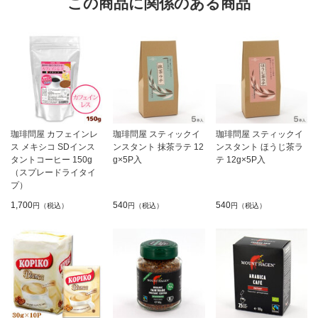
この商品に関係のある商品
珈琲問屋 カフェインレ
珈琲問屋 スティックイ
珈琲問屋 スティックイ
ス メキシコ SDインス
ンスタント 抹茶ラテ 12
ンスタント ほうじ茶ラ
タントコーヒー 150g
g×5P入
テ 12g×5P入
（スプレードライタイ
プ）
1,700
540
540
円（税込）
円（税込）
円（税込）