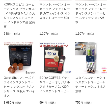
KOPIKO コピコ コーヒ
マウントハーゲン オー
マウントハーゲン オー
ーミックス ブランカ 30
ガニック フェアトレー
ガニック フェアトレー
g×10袋 砂糖＆ミルク入
ド カフェインレス イン
ド インスタントコーヒ
りインスタントコーヒ
スタントコーヒー 50g
ー スティック ２g×25
ー インドネシア産 宝商
本
事
648
1,107
1,107
円（税込）
円（税込）
円（税込）
Quick Shot フリーズド
EDIYA COFFEE イディ
スタイルスティック イ
ライインスタントコー
ヤコーヒー オリジナル
ンスタントコーヒー＆
ヒー シングルオリジン
アメリカーノ 1g×20P
ティーミックス ８本入
シリーズ ９個入 エペイ
インスタントコーヒー
無糖
オス
3,680
594
756
円（税込）
円（税込）
円（税込）