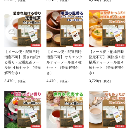
円（税込）
円（税込）
円（税込）
【メール便・配達日時
【メール便・配達日時
【メール便・配達日時
指定不可】 愛され続け
指定不可】 オリエンタ
指定不可】 爽快感！柑
る香り・定番紅茶メー
ルティーメール便４種
橘系ティーメール便４
ル便 ４種セット （茶葉
セット （茶葉解説付
種セット （茶葉解説付
解説付き）
き）
き）
3,470
4,470
3,720
円（税込）
円（税込）
円（税込）