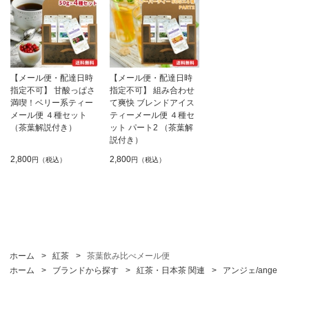
【メール便・配達日時
【メール便・配達日時
指定不可】 甘酸っぱさ
指定不可】 組み合わせ
満喫！ベリー系ティー
て爽快 ブレンドアイス
メール便 ４種セット
ティーメール便 ４種セ
（茶葉解説付き）
ット パート2 （茶葉解
説付き）
2,800
2,800
円（税込）
円（税込）
ホーム
>
紅茶
>
茶葉飲み比べメール便
ホーム
>
ブランドから探す
>
紅茶・日本茶 関連
>
アンジェ/ange