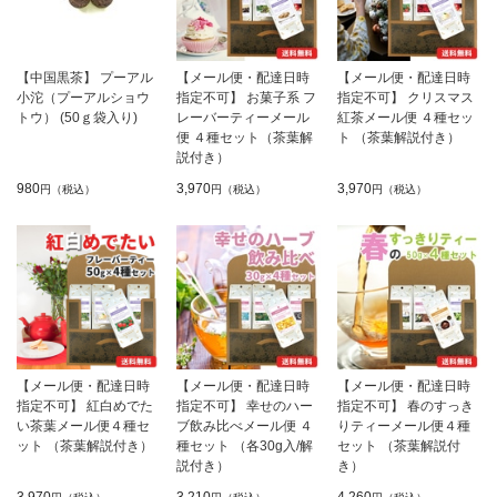
【中国黒茶】 プーアル
【メール便・配達日時
【メール便・配達日時
小沱（プーアルショウ
指定不可】 お菓子系 フ
指定不可】 クリスマス
トウ） (50ｇ袋入り)
レーバーティーメール
紅茶メール便 ４種セッ
便 ４種セット（茶葉解
ト （茶葉解説付き）
説付き）
980
3,970
3,970
円（税込）
円（税込）
円（税込）
【メール便・配達日時
【メール便・配達日時
【メール便・配達日時
指定不可】 紅白めでた
指定不可】 幸せのハー
指定不可】 春のすっき
い茶葉メール便４種セ
ブ飲み比べメール便 ４
りティーメール便４種
ット （茶葉解説付き）
種セット （各30g入/解
セット （茶葉解説付
説付き）
き）
3,970
3,210
4,260