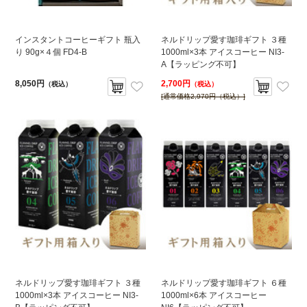
インスタントコーヒーギフト 瓶入
ネルドリップ愛す珈琲ギフト ３種
り 90g×４個 FD4-B
1000ml×3本 アイスコーヒー NI3-
A【ラッピング不可】
8,050円
2,700円
（税込）
（税込）
[通常価格2,970円（税込）]
ネルドリップ愛す珈琲ギフト ３種
ネルドリップ愛す珈琲ギフト ６種
1000ml×3本 アイスコーヒー NI3-
1000ml×6本 アイスコーヒー