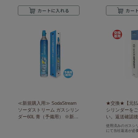
≪新規購入用≫ SodaStream
★交換★【元
ソーダストリーム ガスシリン
シリンダーを
ダー60L 青（予備用） ※新規
い。返送確認後の
購入には本商品をご購入下さ
aStream ソ
使用済みのガスシ
い
スシリンダー60
にて当社返送が必