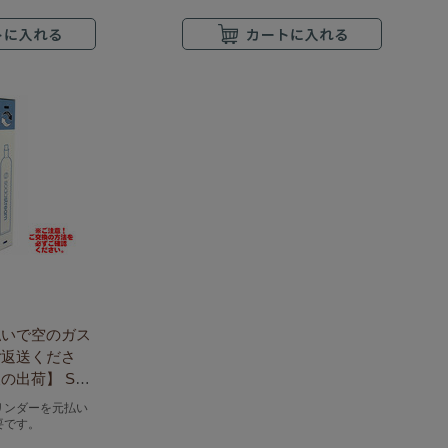
払いで空のガス
ご返送くださ
出荷】 Sod
ーダストリーム ガ
リンダーを元払い
L 青 交換専用
要です。