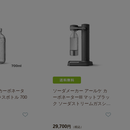
 カーボネータ
ソーダメーカー アールケ カ
スボトル 700
ーボネーターIII マットブラッ
ク ソーダストリームガスシリ
ンダー対応 取寄品／日付指定
不可
29,700
円
（税込）