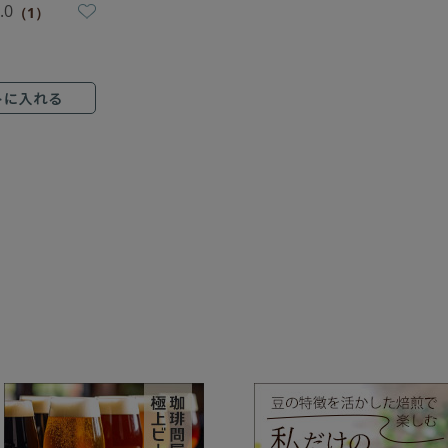
.0
（1）