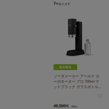
7
件あります
ソーダメーカー アールケ カ
ーボネーター プロ 700ml マ
ットブラック ガラスボトル仕
様 取寄品／日付指定不可
49,500
円
（税込）