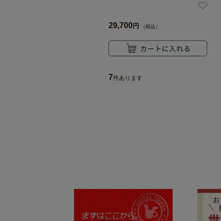
29,700
円
（税込）
7
件あります