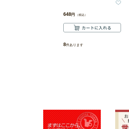
648
円
（税込）
8
件あります