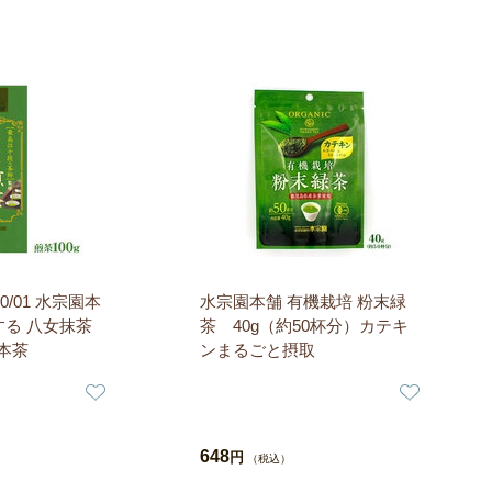
0/01 水宗園本
水宗園本舗 有機栽培 粉末緑
する 八女抹茶
茶 40g（約50杯分）カテキ
日本茶
ンまるごと摂取
648
円
（税込）
）