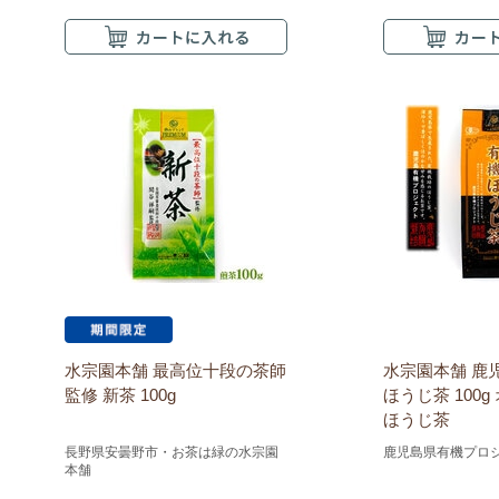
水宗園本舗 最高位十段の茶師
水宗園本舗 鹿
監修 新茶 100g
ほうじ茶 100
ほうじ茶
長野県安曇野市・お茶は緑の水宗園
鹿児島県有機プロ
本舗