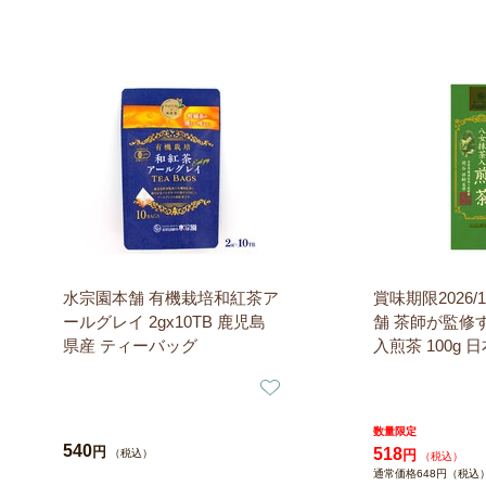
水宗園本舗 有機栽培和紅茶ア
賞味期限2026/1
ールグレイ 2gx10TB 鹿児島
舗 茶師が監修
県産 ティーバッグ
入煎茶 100g 
数量限定
540
円
518
（税込）
円
（税込）
通常価格648円（税込