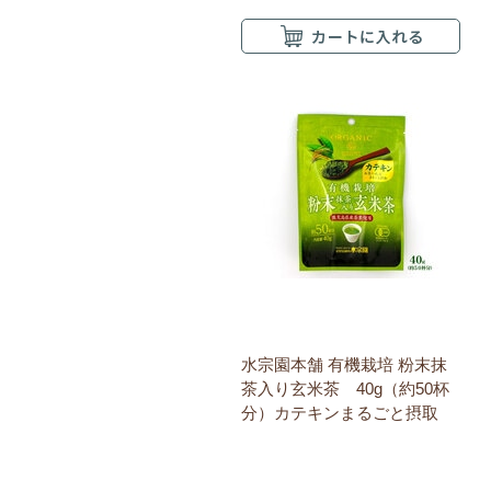
水宗園本舗 有機栽培 粉末抹
茶入り玄米茶 40g（約50杯
分）カテキンまるごと摂取