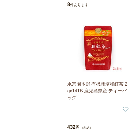
8
件あります
水宗園本舗 有機栽培和紅茶 2
gx14TB 鹿児島県産 ティーバ
ッグ
432
円
（税込）