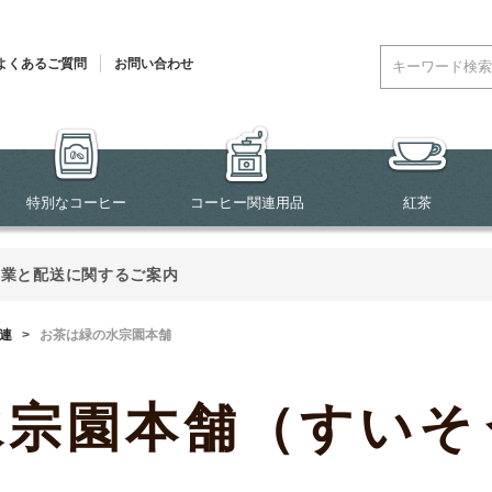
よくあるご質問
お問い合わせ
特別なコーヒー
コーヒー関連用品
紅茶
営業と配送に関するご案内
関連
>
お茶は緑の水宗園本舗
水宗園本舗（すいそ