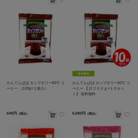
かんてんぱぱ カップゼリー80℃ コ
かんてんぱぱ カップゼリー80℃ コ
ーヒー （100g×２袋入）
ーヒー 【 計２００ｇ×１０セッ
ト】 送料無料
640円
6,080円
（税込）
（税込）