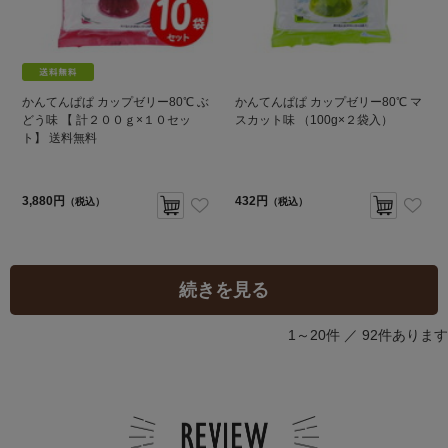
かんてんぱぱ カップゼリー80℃ ぶ
かんてんぱぱ カップゼリー80℃ マ
どう味 【 計２００ｇ×１０セッ
スカット味 （100g×２袋入）
ト】 送料無料
3,880円
432円
（税込）
（税込）
続きを見る
1～20件 ／
92件あります