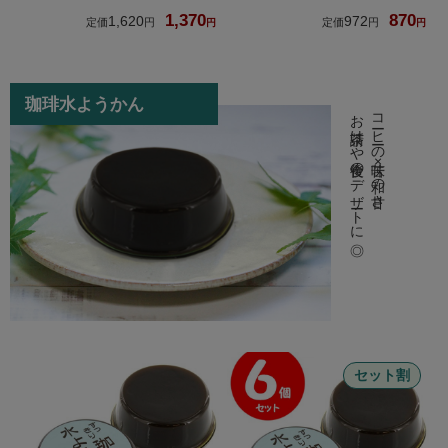
1,370
870
1,620
972
珈琲水ようかん
お茶請けや食後のデザートに◎
コーヒーの苦味×和の甘さ
セット割