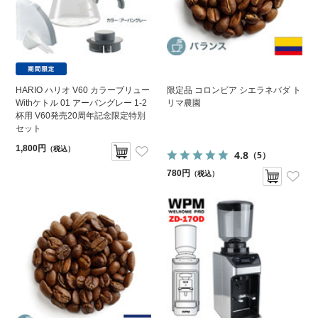
HARIO ハリオ V60 カラーブリュー
限定品 コロンビア シエラネバダ ト
Withケトル 01 アーバングレー 1-2
リマ農園
杯用 V60発売20周年記念限定特別
セット
1,800円
（税込）
4.8
（5）
780円
（税込）