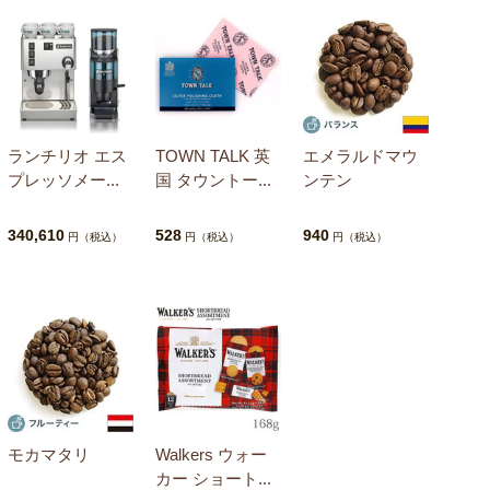
ランチリオ エス
TOWN TALK 英
エメラルドマウ
プレッソメー...
国 タウントー...
ンテン
340,610
528
940
円（税込）
円（税込）
円（税込）
モカマタリ
Walkers ウォー
カー ショート...