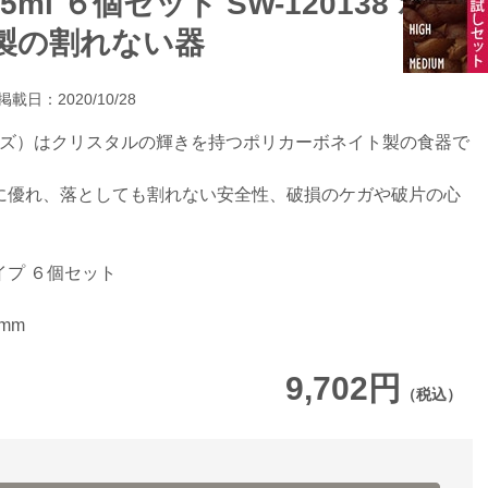
ml ６個セット SW-120138 ポリ
製の割れない器
掲載日：2020/10/28
ーウェアズ）はクリスタルの輝きを持つポリカーボネイト製の食器で
に優れ、落としても割れない安全性、破損のケガや破片の心
プ ６個セット
mm
9,702円
（税込）