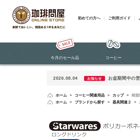
初めての方へ
ご利用ガイド
今月のセール品
コーヒー
2026.08.04
お盆期間中の
お知らせ
ホーム
>
コーヒー関連用品
>
カップ
>
樹脂
ホーム
>
ブランドから探す
>
器具関連２
>