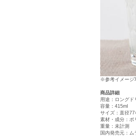
※参考イメージ
商品詳細
用途：ロングド
容量：415ml
サイズ：直径77×
素材・成分：ポ
重量：未計測
国内発売元：ム