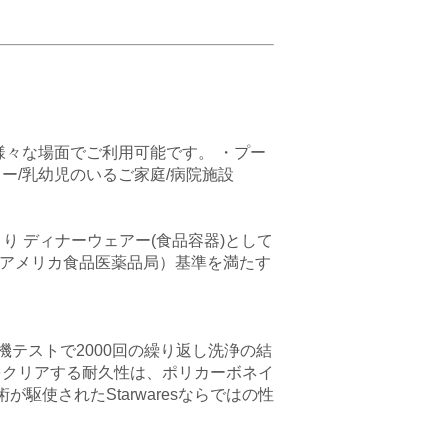
を様々な場面でご利用可能です。 ・プー
ィー/乳幼児のいるご家庭/病院施設
より ディナーウェアー(食品容器)として
（アメリカ食品医薬品局）基準を満たす
テストで2000回の繰り返し洗浄の結
をクリアする耐久性は、ポリカーボネイ
使されたStarwaresならではの性