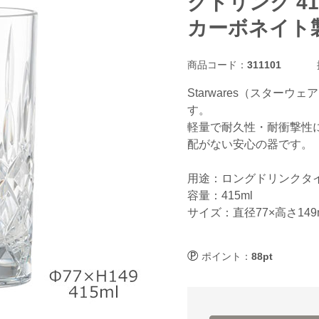
グドリンク 415
カーボネイト
商品コード：
311101
Starwares（スタ
す。
軽量で耐久性・耐衝撃性
配がない安心の器です。
用途：ロングドリンクタイ
容量：415ml
サイズ：直径77×高さ149
ポイント：
88pt