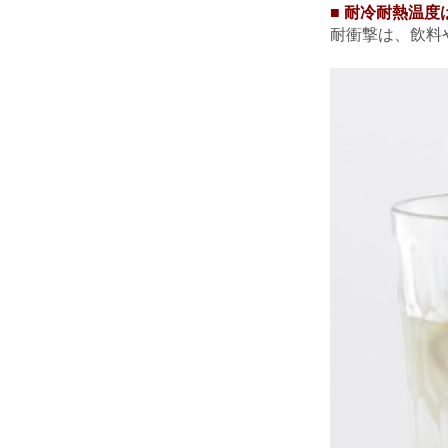
■ 耐冷耐熱温度
耐衝撃は、飲料