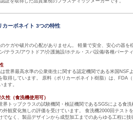
2015の認証を取得した品質重視のプラスティックメーカーです。
リカーボネイト 3つの特性
sは破損のケガや破片の心配がありません。 軽量で安全、安心の器
ン/テラス/アウトドア/介護施設/ホテル・スパ設備/各種パーテ
全性
sの製品は世界最高水準の公衆衛生に関する認定機関である米国NSF
を取得しています。 原料（ポリカーボネイト樹脂）は、FDA
います。
ss-耐久性（食洗機使用可）
世界トップクラスの試験機関・検証機関であるSGSによる食洗機
の外観変化無しの評価を受けています。 食洗機2000回テスト
でなく、製品デザインから成型加工までのあらゆる工程に技術が駆