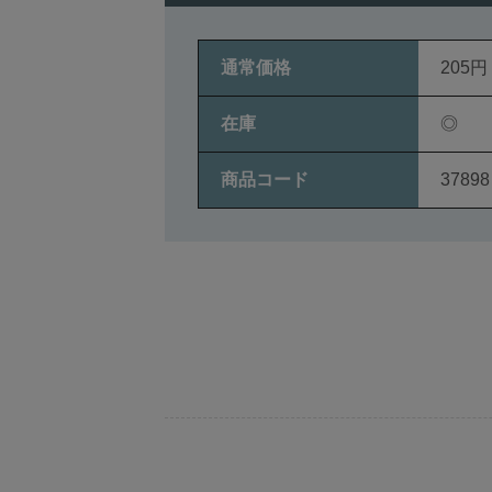
通常価格
205円
在庫
◎
商品コード
37898