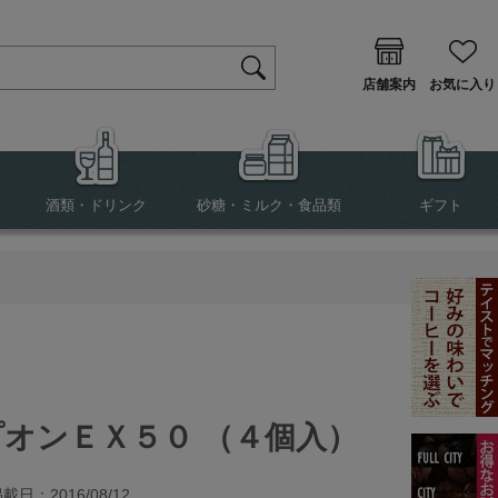
店舗案内
お気に入り
酒類・ドリンク
砂糖・ミルク・食品類
ギフト
プオンＥＸ５０ （４個入）
載日：2016/08/12