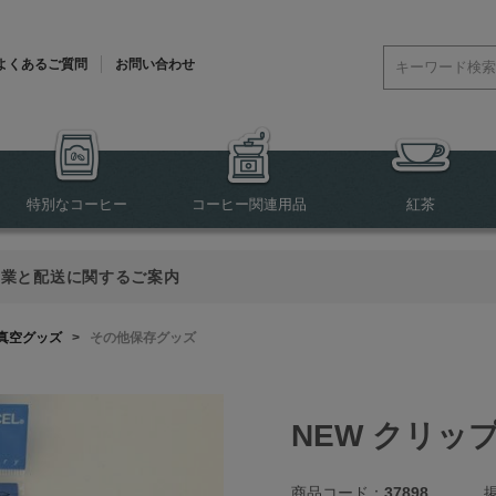
よくあるご質問
お問い合わせ
特別なコーヒー
コーヒー関連用品
紅茶
営業と配送に関するご案内
真空グッズ
>
その他保存グッズ
NEW クリッ
商品コード：
37898
掲