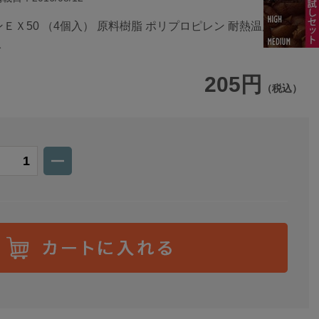
ＥＸ50 （4個入） 原料樹脂 ポリプロピレン 耐熱温度 120℃
入
205円
（税込）