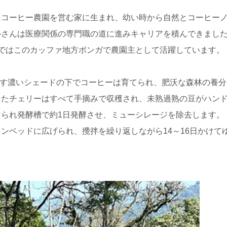
はコーヒー農園を営む家に生まれ、幼い時から自然とコーヒー
ルさんは医療関係の専門職の道に進みキャリアを積んできまし
ではこのカッファ地方ボンガで農園主として活躍しています。
り出す濃いシェードの下でコーヒーは育てられ、肥沃な森林の養分
したチェリーはすべて手摘みで収穫され、未熟過熟の豆がハン
られ発酵槽で約1日発酵させ、ミューシレージを除去します。
ンベッドに広げられ、攪拌を繰り返しながら14～16日かけて