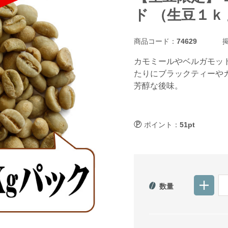
ド （生豆１
商品コード：
74629
掲
カモミールやベルガモッ
たりにブラックティーや
芳醇な後味。
ポイント：
51pt
数量