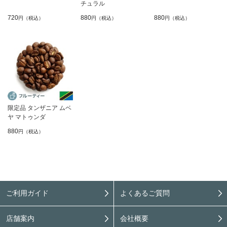
チュラル
720
880
880
円（税込）
円（税込）
円（税込）
限定品 タンザニア ムベ
ヤ マトゥンダ
880
円（税込）
ご利用ガイド
よくあるご質問
店舗案内
会社概要