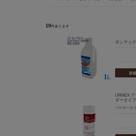
19
件あります
ボンマック 
URNEX
ダータイプ 
パウダータ