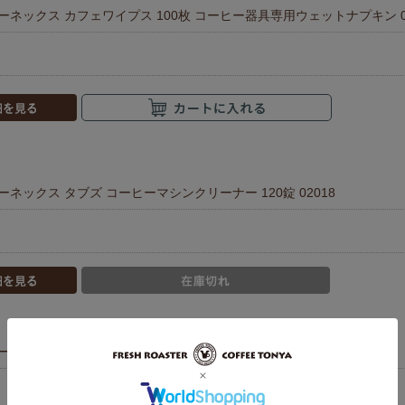
アーネックス カフェワイプス 100枚 コーヒー器具専用ウェットナプキン 0
アーネックス タブズ コーヒーマシンクリーナー 120錠 02018
アーネックス デズカル 活性スケール除去剤 1oz×5P 02022