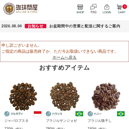
0
2026.08.04
お知らせ
お盆期間中の営業と配送に関するご案内
申し訳ございません。
ご指定の商品は販売終了か、ただ今お取扱いできない商品です。
ホームへ戻る
おすすめアイテム
ジャバロブスタ
ブラジルサンジョゼ
ブラジル陰干し
720
780
740
円（税込）
円（税込）
円（税込）