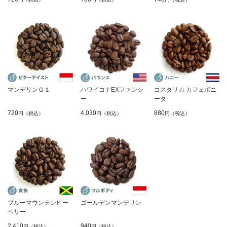
マンデリンＧ１
ハワイコナEXファンシ
コスタリカ カフェボニ
ー
ータ
720
4,030
880
円（税込）
円（税込）
円（税込）
ブルーマウンテンピー
ゴールデンマンデリン
ベリー
2,410
940
円（税込）
円（税込）