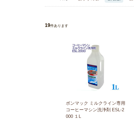
19
件あります
ボンマック ミルクライン専用
コーヒーマシン洗浄剤 ESL-2
000 １L