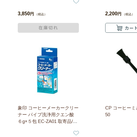
3,850
2,200
円
円
（税込）
（税込）
象印 コーヒーメーカークリー
CP コーヒーミル
ナー パイプ洗浄用クエン酸
50
６g×５包 EC-ZA01 取寄品/着
日指定不可