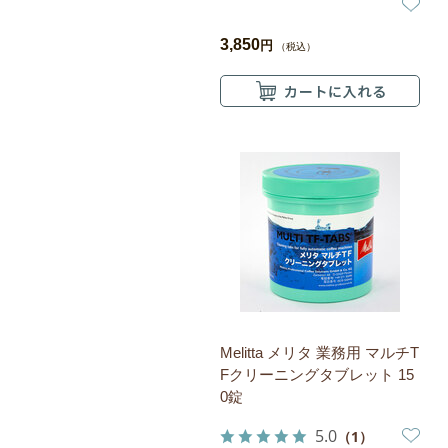
3,850
円
（税込）
Melitta メリタ 業務用 マルチT
Fクリーニングタブレット 15
0錠
5.0
（1）