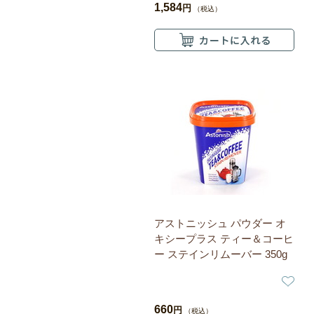
1,584
円
（税込）
アストニッシュ パウダー オ
キシープラス ティー＆コーヒ
ー ステインリムーバー 350g
660
円
（税込）