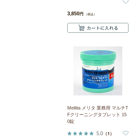
3,850
円
（税込）
Melitta メリタ 業務用 マルチT
Fクリーニングタブレット 15
0錠
5.0
（1）