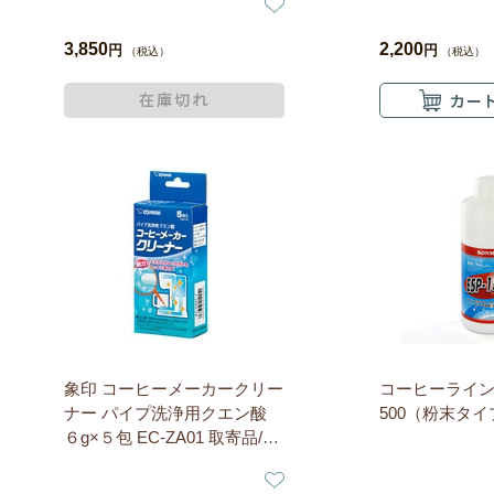
3,850
2,200
円
円
（税込）
（税込）
象印 コーヒーメーカークリー
コーヒーライン洗
ナー パイプ洗浄用クエン酸
500（粉末タイ
６g×５包 EC-ZA01 取寄品/着
日指定不可