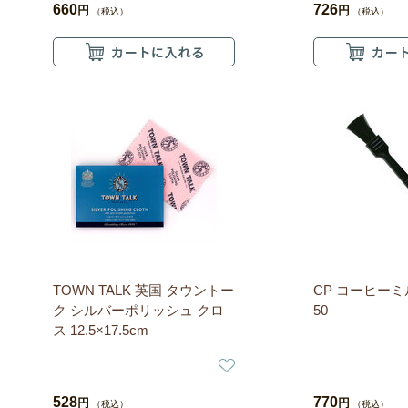
660
726
円
円
（税込）
（税込）
TOWN TALK 英国 タウントー
CP コーヒーミル
ク シルバーポリッシュ クロ
50
ス 12.5×17.5cm
528
770
円
円
（税込）
（税込）