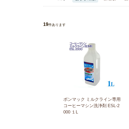
19
件あります
ボンマック ミルクライン専用
コーヒーマシン洗浄剤 ESL-2
000 １L