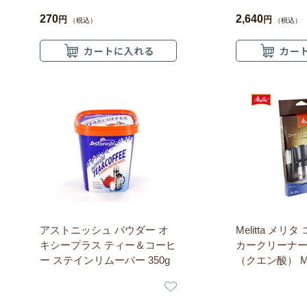
270
2,640
円
円
（税込）
（税込）
アストニッシュ パウダー オ
Melitta メリ
キシープラス ティー＆コーヒ
カークリーナ
ー ステインリムーバー 350g
（クエン酸） MJ