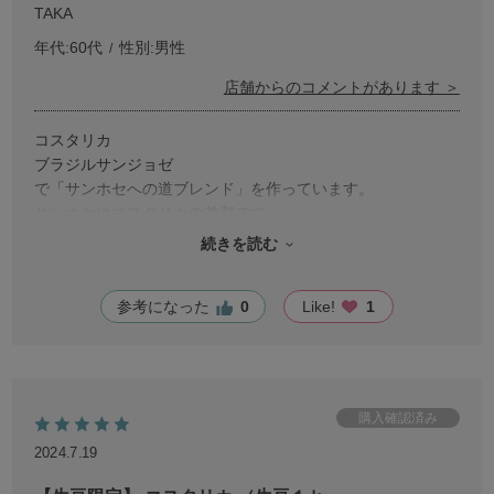
TAKA
年代:
60代
性別:
男性
店舗からのコメントがあります ＞
コスタリカ
ブラジルサンジョゼ
で「サンホセへの道ブレンド」を作っています。
サンホセはコスタリカの首都です。
出来ればスペイン語の国の「サンホセ」を使いたいのですが
続きを読む
残念ながら品切れです。
こんな遊びをしてコーヒーを楽しんでいます。
参考になった
0
Like!
1
2024.7.19