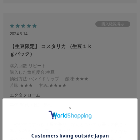
中浅煎りで焙煎しましたが、浅煎りにして試してみたくなり
ました。コスパの高いコーヒー豆だと思います。
2024.5.14
【生豆限定】 コスタリカ （生豆１ｋ
ｇパック）
購入回数
:リピート
購入した焙煎度合
:生豆
抽出方法
:ハンドドリップ
酸味
:★★★
苦味
:★★★
甘み
:★★★★
エクタクローム
年代:
60代
性別:
男性
やや甘ですっきり系の香り、なんと言っても香りの良さ・
香りの強さがこの豆の一番の特徴でしょう。この値だんなら
コストパフォーマンス抜群。これはいい豆に当たりました。