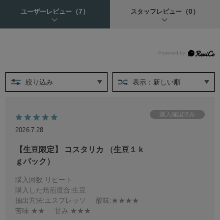
（7）
（0）
ユーザーレビュー
スタッフレビュー
絞り込み
表示：新しい順
2026.7.28
【生豆限定】 コスタリカ （生豆１ｋ
ｇパック）
購入回数
:リピート
購入した焙煎度合
:生豆
抽出方法
:エスプレッソ
酸味
:★★★★
苦味
:★★
甘み
:★★★