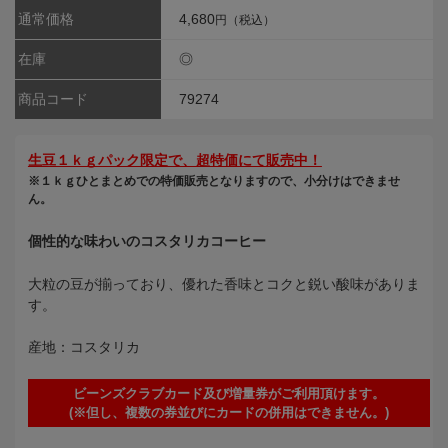
通常価格
4,680
円（税込）
在庫
◎
商品コード
79274
生豆１ｋｇパック限定で、超特価にて販売中！
※１ｋｇひとまとめでの特価販売となりますので、小分けはできませ
ん。
個性的な味わいのコスタリカコーヒー
大粒の豆が揃っており、優れた香味とコクと鋭い酸味がありま
す。
産地：コスタリカ
ビーンズクラブカード及び増量券がご利用頂けます。
(※但し、複数の券並びにカードの併用はできません。)