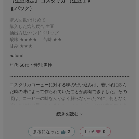
【生豆限定】 コスタリカ （生豆１ｋ
ｇパック）
購入回数
:はじめて
購入した焙煎度合
:生豆
抽出方法
:ハンドドリップ
酸味
:★★★★
苦味
:★★
甘み
:★★★
natural
年代:
60代
性別:
男性
コスタリカコーヒーに対する味の思い込みは、若い頃に飲ん
だ時の味によって作られていたことが認識できました。その
頃は、コーヒーの味なんかよく解らなかったのに、何となく
苦いだけだと思っていました。ところが、自分で焙煎するよ
うになり、スペシャリティコーヒーとして味わうようにな
続きを読む
り、コスタリカコーヒーが思っていた以上に美味だと解りま
した。甘みが感じられながらも鋭い酸味と、苦味が少なくも
参考になった
2
Like!
0
切れ味のあるフルーティさは、なかなかのものです。今回は