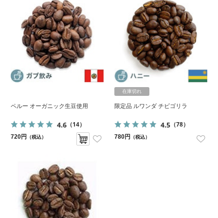
在庫切れ
ペルー オーガニック生豆使用
限定品 ルワンダ チビゴリラ
4.6
4.5
（14）
（78）
720円
780円
（税込）
（税込）